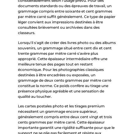
considérablement selon l'usage prévu. Pour des
documents standards ou des épreuves de travail, un
grammage compris entre soixante et cent grammes
par mètre carré suffit généralement. Ce type de papier
léger convient aux impressions destinées à être
consultées brièvement ou archivées dans des
classeurs.
Lorsqu'il s'agit de créer des livres photo ou des albums
souvenirs, un grammage situé entre cent dix et cent
trente grammes par mètre carré s'avère plus
approprié. Cette épaisseur intermédiaire offre une
meilleure tenue des pages tout en restant
économique. Pour les photographies classiques
destinées à être encadrées ou exposées, un
grammage de deux cents grammes par mètre carré
constitue la norme. Ce poids confère au tirage une
présence physique agréable et une sensation de
qualité au toucher.
Les cartes postales photo et les tirages premium
nécessitent un grammage encore supérieur,
généralement compris entre deux cent vingt et trois
cents grammes par mètre carré. Cette épaisseur
importante garantit une rigidité suffisante pour que le
support ne se plie pas facilement et résiste aux